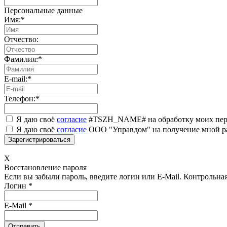
Персональные данные
Имя:
*
Отчество:
Фамилия:
*
E-mail:
*
Телефон:
*
Я даю своё
согласие
#TSZH_NAME# на обработку моих пер
Я даю своё
согласие
ООО "Управдом" на получение мной р
X
Восстановление пароля
Если вы забыли пароль, введите логин или E-Mail.
Контрольная 
Логин
*
E-Mail
*