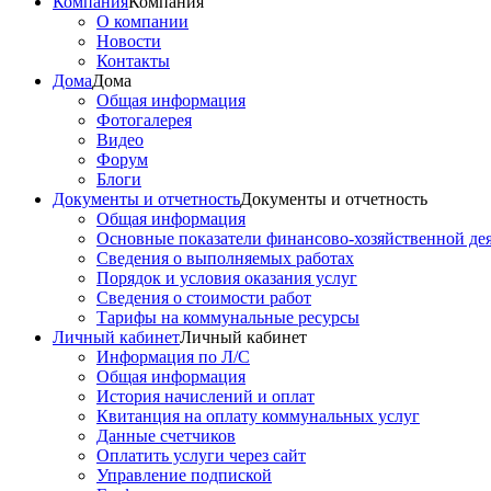
Компания
Компания
О компании
Новости
Контакты
Дома
Дома
Общая информация
Фотогалерея
Видео
Форум
Блоги
Документы и отчетность
Документы и отчетность
Общая информация
Основные показатели финансово-хозяйственной де
Сведения о выполняемых работах
Порядок и условия оказания услуг
Сведения о стоимости работ
Тарифы на коммунальные ресурсы
Личный кабинет
Личный кабинет
Информация по Л/С
Общая информация
История начислений и оплат
Квитанция на оплату коммунальных услуг
Данные счетчиков
Оплатить услуги через сайт
Управление подпиской