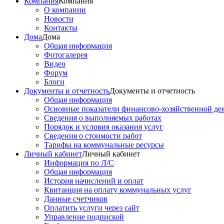
Компания
Компания
О компании
Новости
Контакты
Дома
Дома
Общая информация
Фотогалерея
Видео
Форум
Блоги
Документы и отчетность
Документы и отчетность
Общая информация
Основные показатели финансово-хозяйственной де
Сведения о выполняемых работах
Порядок и условия оказания услуг
Сведения о стоимости работ
Тарифы на коммунальные ресурсы
Личный кабинет
Личный кабинет
Информация по Л/С
Общая информация
История начислений и оплат
Квитанция на оплату коммунальных услуг
Данные счетчиков
Оплатить услуги через сайт
Управление подпиской