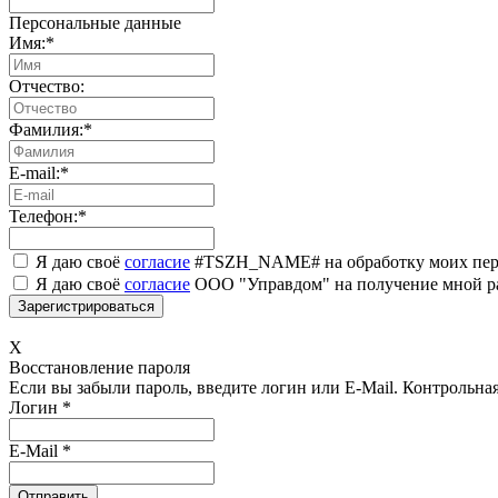
Персональные данные
Имя:
*
Отчество:
Фамилия:
*
E-mail:
*
Телефон:
*
Я даю своё
согласие
#TSZH_NAME# на обработку моих пер
Я даю своё
согласие
ООО "Управдом" на получение мной р
X
Восстановление пароля
Если вы забыли пароль, введите логин или E-Mail.
Контрольная 
Логин
*
E-Mail
*