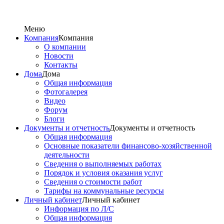
Меню
Компания
Компания
О компании
Новости
Контакты
Дома
Дома
Общая информация
Фотогалерея
Видео
Форум
Блоги
Документы и отчетность
Документы и отчетность
Общая информация
Основные показатели финансово-хозяйственной
деятельности
Сведения о выполняемых работах
Порядок и условия оказания услуг
Сведения о стоимости работ
Тарифы на коммунальные ресурсы
Личный кабинет
Личный кабинет
Информация по Л/С
Общая информация