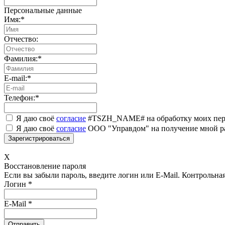
Персональные данные
Имя:
*
Отчество:
Фамилия:
*
E-mail:
*
Телефон:
*
Я даю своё
согласие
#TSZH_NAME# на обработку моих пер
Я даю своё
согласие
ООО "Управдом" на получение мной р
X
Восстановление пароля
Если вы забыли пароль, введите логин или E-Mail.
Контрольная 
Логин
*
E-Mail
*