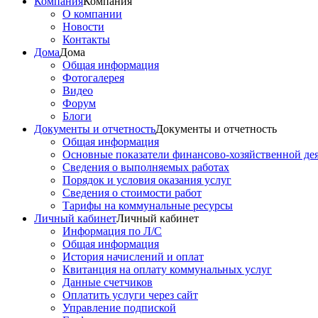
Компания
Компания
О компании
Новости
Контакты
Дома
Дома
Общая информация
Фотогалерея
Видео
Форум
Блоги
Документы и отчетность
Документы и отчетность
Общая информация
Основные показатели финансово-хозяйственной де
Сведения о выполняемых работах
Порядок и условия оказания услуг
Сведения о стоимости работ
Тарифы на коммунальные ресурсы
Личный кабинет
Личный кабинет
Информация по Л/С
Общая информация
История начислений и оплат
Квитанция на оплату коммунальных услуг
Данные счетчиков
Оплатить услуги через сайт
Управление подпиской