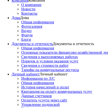
Компания
Компания
О компании
Новости
Контакты
Дома
Дома
Общая информация
Фотогалерея
Видео
Форум
Блоги
Документы и отчетность
Документы и отчетность
Общая информация
Основные показатели финансово-хозяйственной де
Сведения о выполняемых работах
Порядок и условия оказания услуг
Сведения о стоимости работ
Тарифы на коммунальные ресурсы
Личный кабинет
Личный кабинет
Информация по Л/С
Общая информация
История начислений и оплат
Квитанция на оплату коммунальных услуг
Данные счетчиков
Оплатить услуги через сайт
Управление подпиской