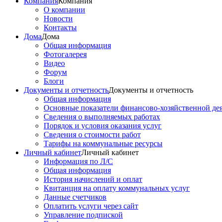
Компания
Компания
О компании
Новости
Контакты
Дома
Дома
Общая информация
Фотогалерея
Видео
Форум
Блоги
Документы и отчетность
Документы и отчетность
Общая информация
Основные показатели финансово-хозяйственной де
Сведения о выполняемых работах
Порядок и условия оказания услуг
Сведения о стоимости работ
Тарифы на коммунальные ресурсы
Личный кабинет
Личный кабинет
Информация по Л/С
Общая информация
История начислений и оплат
Квитанция на оплату коммунальных услуг
Данные счетчиков
Оплатить услуги через сайт
Управление подпиской