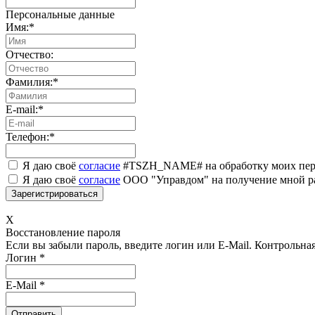
Персональные данные
Имя:
*
Отчество:
Фамилия:
*
E-mail:
*
Телефон:
*
Я даю своё
согласие
#TSZH_NAME# на обработку моих пер
Я даю своё
согласие
ООО "Управдом" на получение мной р
X
Восстановление пароля
Если вы забыли пароль, введите логин или E-Mail.
Контрольная 
Логин
*
E-Mail
*